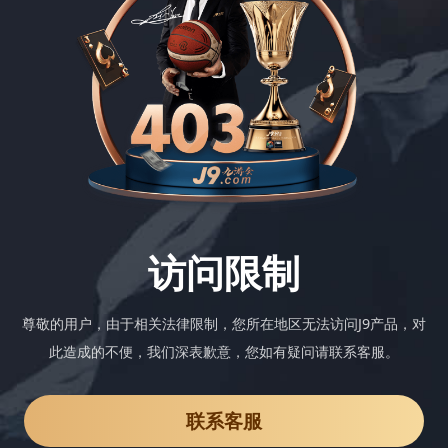
访问限制
尊敬的用户，由于相关法律限制，您所在地区无法访问J9产品，对
此造成的不便，我们深表歉意，您如有疑问请联系客服。
联系客服