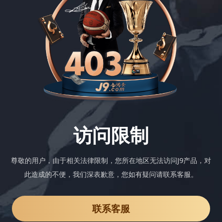
访问限制
尊敬的用户，由于相关法律限制，您所在地区无法访问J9产品，对
此造成的不便，我们深表歉意，您如有疑问请联系客服。
联系客服